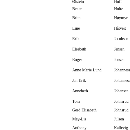
Øistein
Hoff
Bente
Holte
Brita
Høymyr
Line
Håtveit
Erik
Jacobsen
Elsebeth
Jensen
Roger
Jensen
Anne Marie Lund
Johannes
Jan Erik
Johannes
Annebeth
Johansen
Tom
Johnsrud
Gerd Elisabeth
Johnsrud
May-Lis
Julsen
Anthony
Kallevig