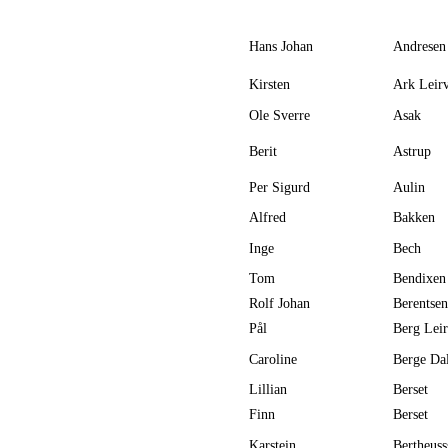
Hans Johan
Andresen
Kirsten
Ark Leir
Ole Sverre
Asak
Berit
Astrup
Per Sigurd
Aulin
Alfred
Bakken
Inge
Bech
Tom
Bendixen
Rolf Johan
Berentsen
Pål
Berg Lei
Caroline
Berge Da
Lillian
Berset
Finn
Berset
Karstein
Bertheuss