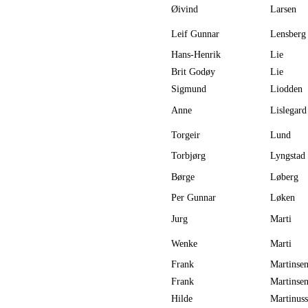
Øivind
Larsen
Leif Gunnar
Lensberg
Hans-Henrik
Lie
Brit Godøy
Lie
Sigmund
Liodden
Anne
Lislegard
Torgeir
Lund
Torbjørg
Lyngstad
Børge
Løberg
Per Gunnar
Løken
Jurg
Marti
Wenke
Marti
Frank
Martinse
Frank
Martinse
Hilde
Martinus