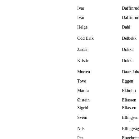
Ivar
Daffinru
Ivar
Daffinru
Helge
Dahl
Odd Erik
Delbekk
Jardar
Dokka
Kristin
Dokka
Morten
Daae-Joh
Tove
Eggen
Marita
Ekholm
Øistein
Eliassen
Sigrid
Eliassen
Svein
Ellingsen
Nils
Ellingvåg
Per
Engebret