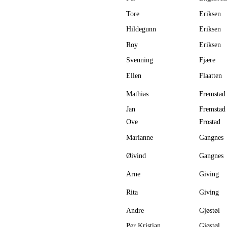
Tore
Eriksen
Hildegunn
Eriksen
Roy
Eriksen
Svenning
Fjære
Ellen
Flaatten
Mathias
Fremstad
Jan
Fremstad
Ove
Frostad
Marianne
Gangnes
Øivind
Gangnes
Arne
Giving
Rita
Giving
Andre
Gjøstøl
Per Kristian
Gjøstøl