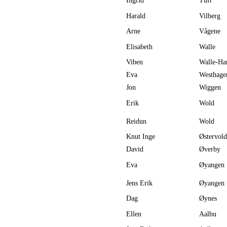
Ingrid
Tuft
Harald
Vilberg
Arne
Vågene
Elisabeth
Walle
Viben
Walle-Ha
Eva
Westhage
Jon
Wiggen
Erik
Wold
Reidun
Wold
Knut Inge
Østervold
David
Øverby
Eva
Øyangen
Jens Erik
Øyangen
Dag
Øynes
Ellen
Aalbu