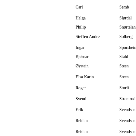
Carl
Semb
Helga
Slørdal
Philip
Snørtelan
Steffen Andre
Solberg
Ingar
Sporshei
Bjørnar
Stald
Øystein
Steen
Elsa Karin
Steen
Roger
Storli
Svend
Stramrud
Erik
Svendsen
Reidun
Svendsen
Reidun
Svendsen