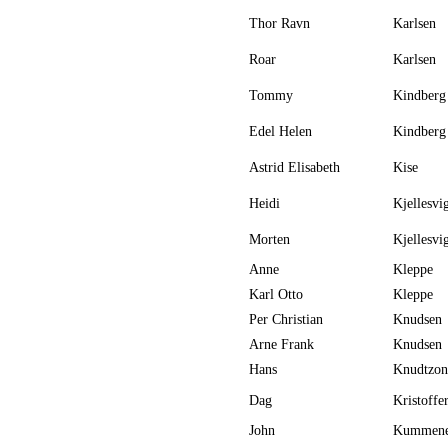
Thor Ravn
Karlsen
Roar
Karlsen
Tommy
Kindberg
Edel Helen
Kindberg
Astrid Elisabeth
Kise
Heidi
Kjellesvi
Morten
Kjellesvi
Anne
Kleppe
Karl Otto
Kleppe
Per Christian
Knudsen
Arne Frank
Knudsen
Hans
Knudtzon
Dag
Kristoffe
John
Kummene