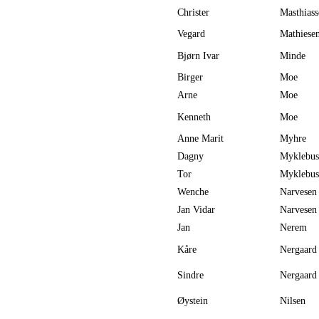
Christer
Masthias
Vegard
Mathiese
Bjørn Ivar
Minde
Birger
Moe
Arne
Moe
Kenneth
Moe
Anne Marit
Myhre
Dagny
Myklebus
Tor
Myklebus
Wenche
Narvesen
Jan Vidar
Narvesen
Jan
Nerem
Kåre
Nergaard
Sindre
Nergaard
Øystein
Nilsen