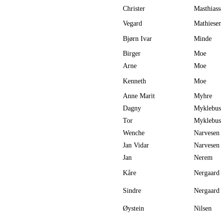
Christer
Masthias
Vegard
Mathiese
Bjørn Ivar
Minde
Birger
Moe
Arne
Moe
Kenneth
Moe
Anne Marit
Myhre
Dagny
Myklebus
Tor
Myklebus
Wenche
Narvesen
Jan Vidar
Narvesen
Jan
Nerem
Kåre
Nergaard
Sindre
Nergaard
Øystein
Nilsen