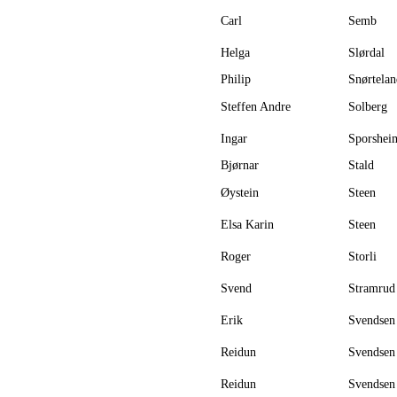
Carl
Semb
Helga
Slørdal
Philip
Snørtelan
Steffen Andre
Solberg
Ingar
Sporshei
Bjørnar
Stald
Øystein
Steen
Elsa Karin
Steen
Roger
Storli
Svend
Stramrud
Erik
Svendsen
Reidun
Svendsen
Reidun
Svendsen