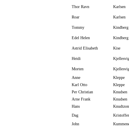
Thor Ravn
Karlsen
Roar
Karlsen
Tommy
Kindberg
Edel Helen
Kindberg
Astrid Elisabeth
Kise
Heidi
Kjellesvi
Morten
Kjellesvi
Anne
Kleppe
Karl Otto
Kleppe
Per Christian
Knudsen
Arne Frank
Knudsen
Hans
Knudtzon
Dag
Kristoffe
John
Kummene