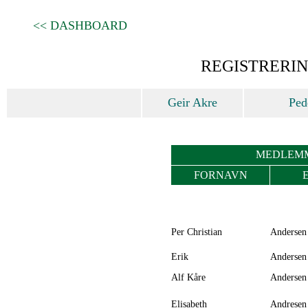
<< DASHBOARD
REGISTRERI
Geir Akre
Ped
MEDLEMM
FORNAVN
Per Christian
Andersen
Erik
Andersen
Alf Kåre
Andersen
Elisabeth
Andresen