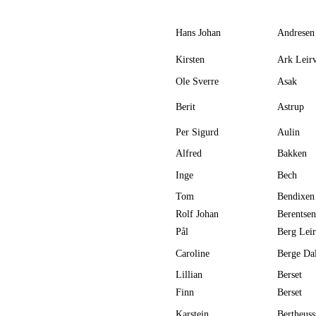
Hans Johan
Andresen
Kirsten
Ark Leir
Ole Sverre
Asak
Berit
Astrup
Per Sigurd
Aulin
Alfred
Bakken
Inge
Bech
Tom
Bendixen
Rolf Johan
Berentsen
Pål
Berg Lei
Caroline
Berge Da
Lillian
Berset
Finn
Berset
Karstein
Bertheuss