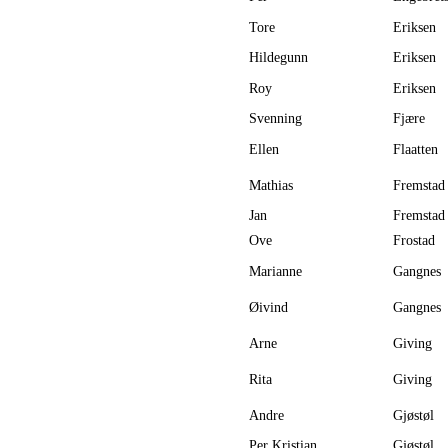
Tore
Eriksen
Hildegunn
Eriksen
Roy
Eriksen
Svenning
Fjære
Ellen
Flaatten
Mathias
Fremstad
Jan
Fremstad
Ove
Frostad
Marianne
Gangnes
Øivind
Gangnes
Arne
Giving
Rita
Giving
Andre
Gjøstøl
Per Kristian
Gjøstøl