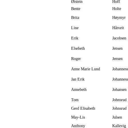
Øistein
Hoff
Bente
Holte
Brita
Høymyr
Line
Håtveit
Erik
Jacobsen
Elsebeth
Jensen
Roger
Jensen
Anne Marie Lund
Johannes
Jan Erik
Johannes
Annebeth
Johansen
Tom
Johnsrud
Gerd Elisabeth
Johnsrud
May-Lis
Julsen
Anthony
Kallevig