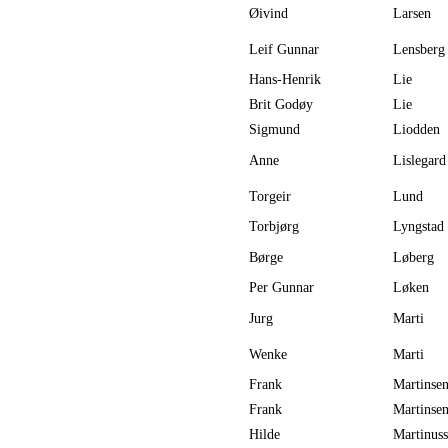
Øivind
Larsen
Leif Gunnar
Lensberg
Hans-Henrik
Lie
Brit Godøy
Lie
Sigmund
Liodden
Anne
Lislegard
Torgeir
Lund
Torbjørg
Lyngstad
Børge
Løberg
Per Gunnar
Løken
Jurg
Marti
Wenke
Marti
Frank
Martinse
Frank
Martinse
Hilde
Martinus