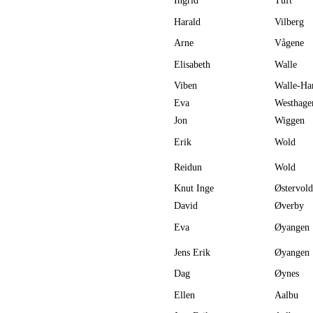
Ingrid
Tuft
Harald
Vilberg
Arne
Vågene
Elisabeth
Walle
Viben
Walle-Ha
Eva
Westhage
Jon
Wiggen
Erik
Wold
Reidun
Wold
Knut Inge
Østervold
David
Øverby
Eva
Øyangen
Jens Erik
Øyangen
Dag
Øynes
Ellen
Aalbu