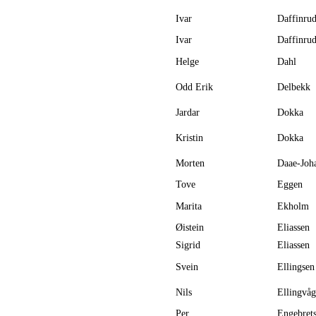
Ivar
Daffinru
Ivar
Daffinru
Helge
Dahl
Odd Erik
Delbekk
Jardar
Dokka
Kristin
Dokka
Morten
Daae-Joh
Tove
Eggen
Marita
Ekholm
Øistein
Eliassen
Sigrid
Eliassen
Svein
Ellingsen
Nils
Ellingvåg
Per
Engebret